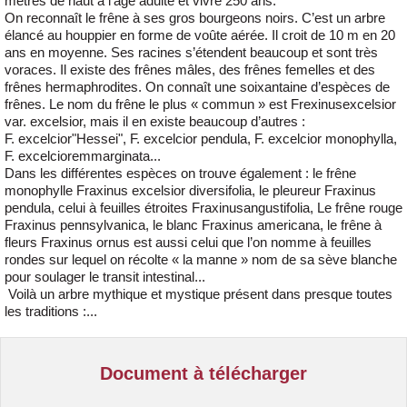
mètres de haut à l’âge adulte et vivre 250 ans.
On reconnaît le frêne à ses gros bourgeons noirs. C’est un arbre
élancé au houppier en forme de voûte aérée. Il croit de 10 m en 20
ans en moyenne. Ses racines s’étendent beaucoup et sont très
voraces. Il existe des frênes mâles, des frênes femelles et des
frênes hermaphrodites. On connaît une soixantaine d’espèces de
frênes. Le nom du frêne le plus « commun » est Frexinusexcelsior
var. excelsior, mais il en existe beaucoup d’autres :
F. excelcior"Hessei", F. excelcior pendula, F. excelcior monophylla,
F. excelcioremmarginata...
Dans les différentes espèces on trouve également : le frêne
monophylle Fraxinus excelsior diversifolia, le pleureur Fraxinus
pendula, celui à feuilles étroites Fraxinusangustifolia, Le frêne rouge
Fraxinus pennsylvanica, le blanc Fraxinus americana, le frêne à
fleurs Fraxinus ornus est aussi celui que l’on nomme à feuilles
rondes sur lequel on récolte « la manne » nom de sa sève blanche
pour soulager le transit intestinal...
Voilà un arbre mythique et mystique présent dans presque toutes
les traditions :...
Document à télécharger