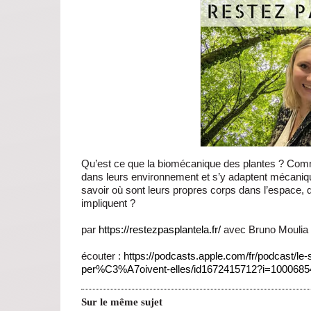
Qu’est ce que la biomécanique des plantes ? Comme
dans leurs environnement et s’y adaptent mécaniquem
savoir où sont leurs propres corps dans l’espace, q
impliquent ?
par
https://restezpasplantela.fr/
avec Bruno Moulia 
écouter :
https://podcasts.apple.com/fr/podcast/
per%C3%A7oivent-elles/id1672415712?i=100068
Sur le même sujet