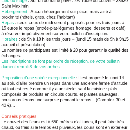
Lieu du stage
: Sur un domaine privé : 797 route du couvet – 38530
Saint Maximin
Hébergement
: Aucun hébergement sur place, mais aisé à
proximité (hôtels, gites, chez l’habitant)
Repas
: seuls ceux de midi seront proposés pour les trois jours à
15 euros le repas (entrée-plat-légumes fromage, desserts et café)
à réserver impérativement sur votre bulletin d’inscription.
Horaires
: de 9h à 18 h les trois jours – (lundi 15 matin de 9h à 9h15
accueil et présentation)
Le nombre de participants est limité à 20 pour garantir la qualité des
échanges.
Les inscriptions se font par ordre de réception, de votre bulletin
dument rempli & de vos arrhes
Proposition d’une soirée exceptionnelle
: Il est proposé le lundi 14
au soir, d’aller prendre un repas dans une ancienne ferme d’altitude
où tout est resté comme il y a un siècle, sauf la cuisine : plats
composés de produits en circuits courts, et plantes sauvages,
nous vous ferons une surprise pendant le repas…(Comptez 30 et
40 €)…
Conseils pratiques
Le couvet des fleurs est à 650 mètres d’altitudes, il peut faire très
chaud, ou frais si le temps est pluvieux, les cours sont en extérieur