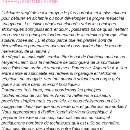
PRÉSENTATION DU STAGE
L’alchimie végétale est le moyen le plus agréable et le plus efficace
pour débuter en alchimie ou pour développer sa propre médecine
spagyrique. Les élixirs végétaux élaborés selon les principes
alchimiques sont puissants et doux : puissants parce qu’ils mettent
en œuvre des principes fondamentaux de la création (énergie vitale
solaire, rosée &c…), et doux parce que les plantes sont de
bienveillantes partenaires qui savent nous guider dans le monde
merveilleux de la nature.?
Au départ, la spiritualité semble être le but de l’alchimie antique au
Moyen-Orient, puis la médecine se distinguera de la spiritualité
avec l’alchimie arabe et surtout avec Paracelse. Aujourd’hui, le lien
entre santé et spiritualité est redevenu organique et l’alchimie
végétale, ou spagyrie, sert tout autant à soigner son corps qu’à
guérir son âme dans un esprit holistique.?
Durant ces trois jours, nous aborderons les principes
fondamentaux de l’alchimie. Nous travaillerons à plusieurs
procédés simples mais essentiels, et nous réaliserons un élixir
spagyrique classique que nous testerons et goûterons ensemble.?
Nous apprendrons à distiller l’esprit-de-vin philosophique, à
préparer la rosée et son sel, nous calcinerons au soleil, et
pratiquerons nombres de techniques qu’il est utile de connaître.
Nous discuterons des relations entre l’alchimie pure et