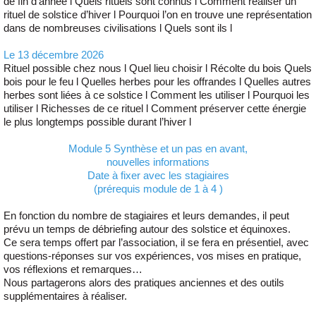
de fin d’année l Quels rituels sont connus l Comment réaliser un
rituel de solstice d’hiver l Pourquoi l’on en trouve une représentation
dans de nombreuses civilisations l Quels sont ils l
Le 13 décembre 2026
Rituel possible chez nous l Quel lieu choisir l Récolte du bois Quels
bois pour le feu l Quelles herbes pour les offrandes l Quelles autres
herbes sont liées à ce solstice l Comment les utiliser l Pourquoi les
utiliser l Richesses de ce rituel l Comment préserver cette énergie
le plus longtemps possible durant l’hiver l
Module 5 Synthèse et un pas en avant,
nouvelles informations
Date à fixer avec les stagiaires
(prérequis module de 1 à 4 )
En fonction du nombre de stagiaires et leurs demandes, il peut
prévu un temps de débriefing autour des solstice et équinoxes.
Ce sera temps offert par l’association, il se fera en présentiel, avec
questions-réponses sur vos expériences, vos mises en pratique,
vos réflexions et remarques…
Nous partagerons alors des pratiques anciennes et des outils
supplémentaires à réaliser.