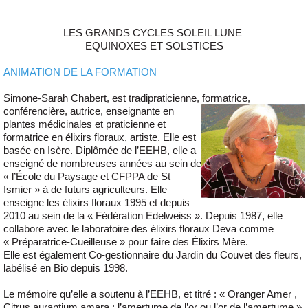
LES GRANDS CYCLES SOLEIL LUNE
EQUINOXES ET SOLSTICES
ANIMATION DE LA FORMATION
Simone-Sarah Chabert, est tradipraticienne, formatrice,
conférencière, autrice, enseignante en
plantes médicinales et praticienne et
formatrice en élixirs floraux, artiste. Elle est
basée en Isère. Diplômée de l’EEHB, elle a
enseigné de nombreuses années au sein de
« l’École du Paysage et CFPPA de St
Ismier » à de futurs agriculteurs. Elle
enseigne les élixirs floraux 1995 et depuis
2010 au sein de la « Fédération Edelweiss ». Depuis 1987, elle
collabore avec le laboratoire des élixirs floraux Deva comme
« Préparatrice-Cueilleuse » pour faire des Élixirs Mère.
Elle est également Co-gestionnaire du Jardin du Couvet des fleurs,
labélisé en Bio depuis 1998.
Le mémoire qu’elle a soutenu à l’EEHB, et titré : « Oranger Amer ,
Citrus aurantium amara : l’amertume de l’or ou l’or de l’amertume ».