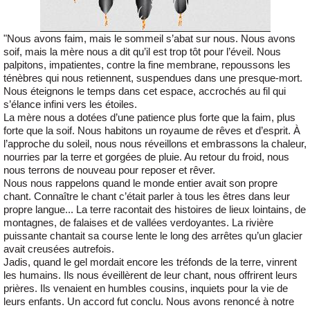
"Nous avons faim, mais le sommeil s’abat sur nous. Nous avons
soif, mais la mère nous a dit qu’il est trop tôt pour l’éveil. Nous
palpitons, impatientes, contre la fine membrane, repoussons les
ténèbres qui nous retiennent, suspendues dans une presque-mort.
Nous éteignons le temps dans cet espace, accrochés au fil qui
s’élance infini vers les étoiles.
La mère nous a dotées d’une patience plus forte que la faim, plus
forte que la soif. Nous habitons un royaume de rêves et d’esprit. À
l’approche du soleil, nous nous réveillons et embrassons la chaleur,
nourries par la terre et gorgées de pluie. Au retour du froid, nous
nous terrons de nouveau pour reposer et rêver.
Nous nous rappelons quand le monde entier avait son propre
chant. Connaître le chant c’était parler à tous les êtres dans leur
propre langue... La terre racontait des histoires de lieux lointains, de
montagnes, de falaises et de vallées verdoyantes. La rivière
puissante chantait sa course lente le long des arrêtes qu’un glacier
avait creusées autrefois.
Jadis, quand le gel mordait encore les tréfonds de la terre, vinrent
les humains. Ils nous éveillèrent de leur chant, nous offrirent leurs
prières. Ils venaient en humbles cousins, inquiets pour la vie de
leurs enfants. Un accord fut conclu. Nous avons renoncé à notre