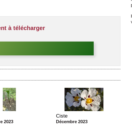
keys
to
increase
or
decrease
t à télécharger
volume.
Ciste
e 2023
Décembre 2023