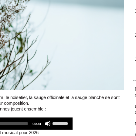
m, le noisetier, la sauge officinale et la sauge blanche se sont
ur composition.
nnes jouent ensemble :
Audio
Use
05:34
Player
Up/Down
Arrow
t musical pour 2026