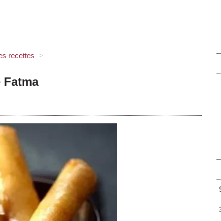
es recettes
>
e Fatma