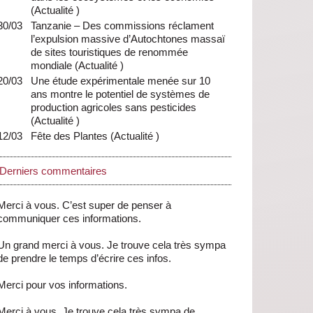
(
Actualité
)
30/03
Tanzanie – Des commissions réclament
l’expulsion massive d’Autochtones massaï
de sites touristiques de renommée
mondiale
(
Actualité
)
20/03
Une étude expérimentale menée sur 10
ans montre le potentiel de systèmes de
production agricoles sans pesticides
(
Actualité
)
12/03
Fête des Plantes
(
Actualité
)
Derniers commentaires
Merci à vous. C’est super de penser à
communiquer ces informations.
Un grand merci à vous. Je trouve cela très sympa
de prendre le temps d’écrire ces infos.
Merci pour vos informations.
Merci à vous. Je trouve cela très sympa de