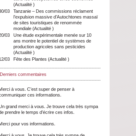
(
Actualité
)
30/03
Tanzanie – Des commissions réclament
l’expulsion massive d’Autochtones massaï
de sites touristiques de renommée
mondiale
(
Actualité
)
20/03
Une étude expérimentale menée sur 10
ans montre le potentiel de systèmes de
production agricoles sans pesticides
(
Actualité
)
12/03
Fête des Plantes
(
Actualité
)
Derniers commentaires
Merci à vous. C’est super de penser à
communiquer ces informations.
Un grand merci à vous. Je trouve cela très sympa
de prendre le temps d’écrire ces infos.
Merci pour vos informations.
Merci à vous. Je trouve cela très sympa de