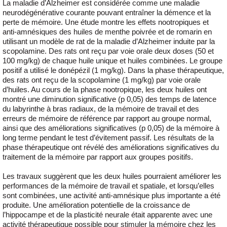
La maladie d’Alzheimer est considérée comme une maladie
neurodégénérative courante pouvant entraîner la démence et la
perte de mémoire. Une étude montre les effets nootropiques et
anti-amnésiques des huiles de menthe poivrée et de romarin en
utilisant un modèle de rat de la maladie d’Alzheimer induite par la
scopolamine. Des rats ont reçu par voie orale deux doses (50 et
100 mg/kg) de chaque huile unique et huiles combinées. Le groupe
positif a utilisé le donépézil (1 mg/kg). Dans la phase thérapeutique,
des rats ont reçu de la scopolamine (1 mg/kg) par voie orale
d’huiles. Au cours de la phase nootropique, les deux huiles ont
montré une diminution significative (p 0,05) des temps de latence
du labyrinthe à bras radiaux, de la mémoire de travail et des
erreurs de mémoire de référence par rapport au groupe normal,
ainsi que des améliorations significatives (p 0,05) de la mémoire à
long terme pendant le test d’évitement passif. Les résultats de la
phase thérapeutique ont révélé des améliorations significatives du
traitement de la mémoire par rapport aux groupes positifs.
Les travaux suggèrent que les deux huiles pourraient améliorer les
performances de la mémoire de travail et spatiale, et lorsqu’elles
sont combinées, une activité anti-amnésique plus importante a été
produite. Une amélioration potentielle de la croissance de
l’hippocampe et de la plasticité neurale était apparente avec une
activité thérapeutique possible pour stimuler la mémoire chez les