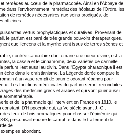
tes et remèdes au cœur de la pharmacopée. Ainsi en l’Abbaye de
me dans l’environnement immédiat des hôpitaux de l’Ordre, les
oration de remèdes nécessaires aux soins prodigués, de
s officines
 puissantes vertus prophylactiques et curatives. Provenant de
il, le parfum est paré de très grands pouvoirs thérapeutiques.
gnent que l’encens et la myrrhe sont issus de terres sèches et
rabie, contrée caniculaire dont émane une odeur divine, est la
ntes, la cassia et le cinnamome, deux variétés de cannelle,
, le parfum l’est aussi au divin. Dans l’Égypte pharaonique il est
 un écho dans le christianisme. La Légende dorée compare le
at romain à un vase rempli de baume odorant répandu pour
éché. Les fonctions médicinales du parfum seront reconduites
vrages des médecins grecs et arabes et qui vont jouer aussi
le aromathérapie.
merie et de la pharmacie qui intervient en France en 1810, le
 constant. D’Hippocrate qui, au Ve siècle avant J.-C.,
 des feux de bois aromatiques pour chasser l’épidémie qui
n 1843, préconisait encore le camphre dans le traitement de
rde de
es exemples abondent.