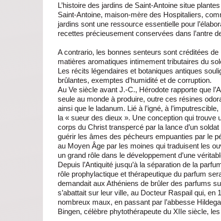
L’histoire des jardins de Saint-Antoine situe plan
Saint-Antoine, maison-mère des Hospitaliers, com
jardins sont une ressource essentielle pour l’élab
recettes précieusement conservées dans l’antre de
A contrario, les bonnes senteurs sont créditées de
matières aromatiques intimement tributaires du sole
Les récits légendaires et botaniques antiques souli
brûlantes, exemptes d’humidité et de corruption.
Au Ve siècle avant J.-C., Hérodote rapporte que l’A
seule au monde à produire, outre ces résines odora
ainsi que le ladanum. Lié à l’igné, à l’imputrescible
la « sueur des dieux ». Une conception qui trouve
corps du Christ transpercé par la lance d’un sold
guérir les âmes des pécheurs empuanties par le p
au Moyen Âge par les moines qui traduisent les ou
un grand rôle dans le développement d’une véritab
Depuis l’Antiquité jusqu’à la séparation de la parfu
rôle prophylactique et thérapeutique du parfum sera
demandait aux Athéniens de brûler des parfums sur
s’abattait sur leur ville, au Docteur Raspail qui, e
nombreux maux, en passant par l’abbesse Hildega
Bingen, célèbre phytothérapeute du XIIe siècle, l