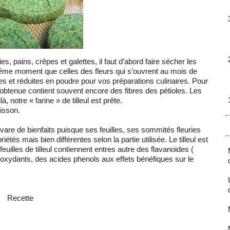
ries, pains, crêpes et galettes, il faut d’abord faire sécher les
au même moment que celles des fleurs qui s’ouvrent au mois de
ées et réduites en poudre pour vos préparations culinaires. Pour
e obtenue contient souvent encore des fibres des pétioles. Les
 notre « farine » de tilleul est prête.
isson.
 avare de bienfaits puisque ses feuilles, ses sommités fleuries
tés mais bien différentes selon la partie utilisée. Le tilleul est
s feuilles de tilleul contiennent entres autre des flavanoides (
tioxydants, des acides phenols aux effets bénéfiques sur le
Recette