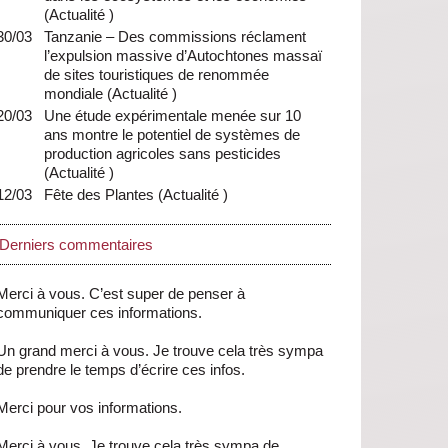
(
Actualité
)
30/03
Tanzanie – Des commissions réclament
l’expulsion massive d’Autochtones massaï
de sites touristiques de renommée
mondiale
(
Actualité
)
20/03
Une étude expérimentale menée sur 10
ans montre le potentiel de systèmes de
production agricoles sans pesticides
(
Actualité
)
12/03
Fête des Plantes
(
Actualité
)
Derniers commentaires
Merci à vous. C’est super de penser à
communiquer ces informations.
Un grand merci à vous. Je trouve cela très sympa
de prendre le temps d’écrire ces infos.
Merci pour vos informations.
Merci à vous. Je trouve cela très sympa de