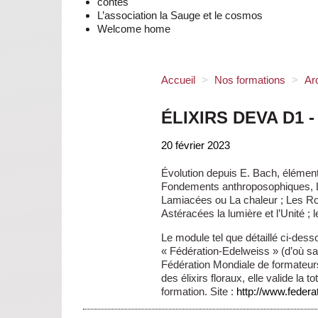
contes
L’association la Sauge et le cosmos
Welcome home
Accueil
>
Nos formations
>
Ar
ÉLIXIRS DEVA D1 - 
20 février 2023
Évolution depuis E. Bach, élément
Fondements anthroposophiques, Les
Lamiacées ou La chaleur ; Les Rosa
Astéracées la lumière et l’Unité ; 
Le module tel que détaillé ci-des
« Fédération-Edelweiss » (d’où s
Fédération Mondiale de formateur
des élixirs floraux, elle valide la t
formation. Site :
http://www.federa