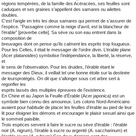
régions tempérées, de la famille des Acéracées, ses feuilles sont
caduques et ses graines s’appellent des samares ou ailettes
doubles.
C’est l’angle en très les deux samares qui permet de s’assurer de
l’espèce. "Passagère comme la neige d’avril, est la blancheur de
l’érable” [proverbe celte]. Sa sève ou son eau entrent dans la
composition de
breuvages dont on pense qu’ils calment les esprits trop fougueux.
Pour les Celtes, il était le messager de l’ordre divin. L’érable plane
(Acer platanoides) symbolise l’indépendance, la liberté, la réserve,
et
le sens de l’observation. Pour les druides, l’érable étant le
messager des Dieux, il veillait tel une bonne étoile sur la destinée
de leursprotégés. On dit que s’allonger sous cet arbre sert à
regonfler les
esprits lassés des multiples épreuves de l’existence.
En Chine et au Japon la Feuille d’Érable (Acer japonica) est un
symbole bien connu des amoureux. Les colons Nord-Américains
avaient pour habitude de placer les feuilles d’érable au pied de leur
lit pour éloigner les démons et encourager le plaisir sexuel ainsi que
le sommeil paisible.
Trois espèces servent à faire le sucre ou sève d’érable : l’érable
noir (A. nigrum), l’érable à sucre ou argenté (A. saccharinum) et