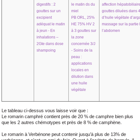
digestifs : 2
le matin ds du
affection hépatobiliaire
gouttes sur un
miel
gouttes diluées dans 4
excipient
PB ORL, 25%
d’huile végétale d’arg
adéquat le matin
HE 75% HV 2
massage sur la partie
à jeun - En
à 3 gouttes sur
l’abdomen
inhalations –
la zone
2Gte dans dose
concernée 3/J
shampoing
- Soins de la
peau :
applications
locales en
dilution dans
une huile
végétale
Le tableau ci-dessus vous laisse voir que :
Le romarin camphré contient près de 20 % de camphre bien plus
que les 2 autres chémotypes et près de 8 % de camphène.
Le romarin à Verbénone peut contenir jusqu’à plus de 13% de