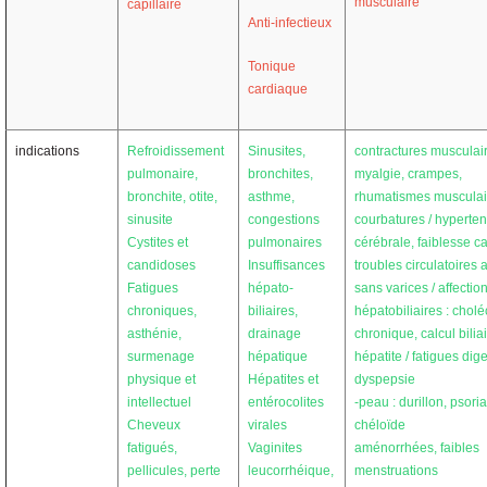
musculaire
capillaire
Anti-infectieux
Tonique
cardiaque
indications
Refroidissement
Sinusites,
contractures musculai
pulmonaire,
bronchites,
myalgie, crampes,
bronchite, otite,
asthme,
rhumatismes musculai
sinusite
congestions
courbature
s / hyperte
Cystites et
pulmonaires
cérébrale, faiblesse c
candidoses
Insuffisances
troubles circulatoires
a
Fatigues
hépato-
sans varices / affectio
chroniques,
biliaires,
hépatobiliaires :
choléc
asthénie,
drainage
chronique
, calcul bilia
surmenage
hépatique
hépatite / fatigues dige
physique et
Hépatites et
dyspepsie
intellectuel
entérocolites
-peau : durillon, psoria
Cheveux
virales
chéloïde
fatigués,
Vaginites
aménorrhées, faibles
pellicules, perte
leucorrhéique,
menstruations