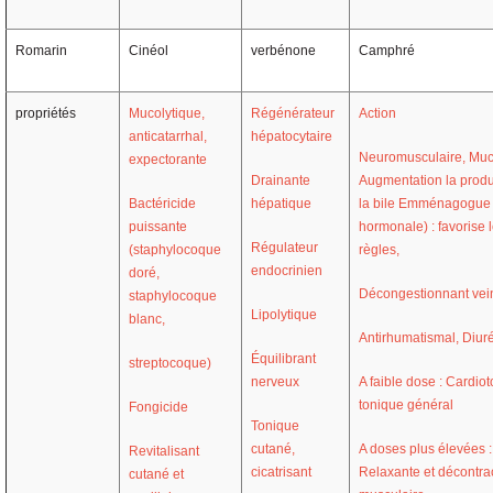
Romarin
Cinéol
verbénone
Camphré
propriétés
Mucolytique,
Régénérateur
Action
anticatarrhal,
hépatocytaire
Neuromusculaire, Muc
expectorante
Drainante
Augmentation la produ
Bactéricide
hépatique
la bile Emménagogue
puissante
hormonale) : favorise 
Régulateur
(staphylocoque
règles,
endocrinien
doré,
Décongestionnant vei
staphylocoque
Lipolytique
blanc,
Antirhumatismal, Diur
Équilibrant
streptocoque)
nerveux
A faible dose : Cardio
tonique général
Fongicide
Tonique
cutané,
A doses plus élevées :
Revitalisant
cicatrisant
Relaxante et
décontra
cutané et