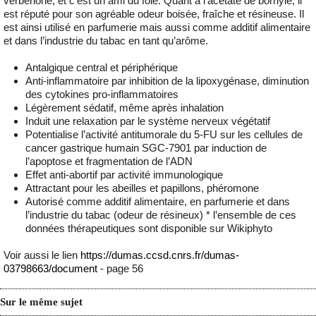
verbénone, et c’est un ami du foie. Quant à l’acétate de bornyle, il
est réputé pour son agréable odeur boisée, fraîche et résineuse. Il
est ainsi utilisé en parfumerie mais aussi comme additif alimentaire
et dans l’industrie du tabac en tant qu’arôme.
Antalgique central et périphérique
Anti-inflammatoire par inhibition de la lipoxygénase, diminution
des cytokines pro-inflammatoires
Légèrement sédatif, même après inhalation
Induit une relaxation par le système nerveux végétatif
Potentialise l’activité antitumorale du 5-FU sur les cellules de
cancer gastrique humain SGC-7901 par induction de
l’apoptose et fragmentation de l’ADN
Effet anti-abortif par activité immunologique
Attractant pour les abeilles et papillons, phéromone
Autorisé comme additif alimentaire, en parfumerie et dans
l’industrie du tabac (odeur de résineux) * l’ensemble de ces
données thérapeutiques sont disponible sur Wikiphyto
Voir aussi le lien
https://dumas.ccsd.cnrs.fr/dumas-
03798663/document
- page 56
Sur le même sujet