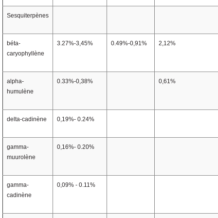
Sesquiterpènes
béta-
3.27%-3,45%
0.49%-0,91%
2,12%
caryophyllène
alpha-
0.33%-0,38%
0,61%
humulène
delta-cadinène
0,19%- 0.24%
gamma-
0,16%- 0.20%
muurolène
gamma-
0,09% - 0.11%
cadinène