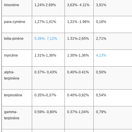
limonène
1,24% 2.69%
3,63%- 4.11%
3,91%
para-cymène
1,27%-1,41%
1,31% -1.96%
0,16%
béta-pinène
5.39%- 7,12%
1.31%-2,65%
2,71%
myrcène
1.31%-1,36%
1.30%-1,36%
4,13%
alpha-
0.37%- 0,43%
0,40%-0.41%
0,50%
terpinène
terpinolène
0.35%-0,37%
0.40%-0,92%
0,54%
gamma-
0.59% -0,80%
0.37%-1,04%
0,79%
terpinène