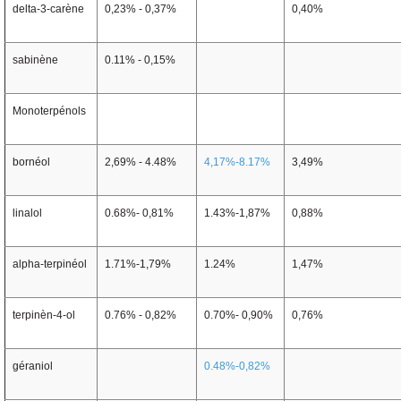
delta-3-carène
0,23% - 0,37%
0,40%
sabinène
0.11% - 0,15%
Monoterpénols
bornéol
2,69% - 4.48%
4,17%-8.17%
3,49%
linalol
0.68%- 0,81%
1.43%-1,87%
0,88%
alpha-terpinéol
1.71%-1,79%
1.24%
1,47%
terpinèn-4-ol
0.76% - 0,82%
0.70%- 0,90%
0,76%
géraniol
0.48%-0,82%