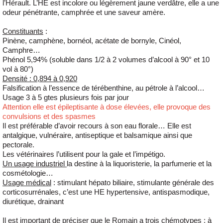
l’Hérault. L’HE est incolore ou légèrement jaune verdâtre, elle a une
odeur pénétrante, camphrée et une saveur amère.
Constituants
:
Pinène, camphène, bornéol, acétate de bornyle, Cinéol,
Camphre…
Phénol 5,94% (soluble dans 1/2 à 2 volumes d’alcool à 90° et 10
vol à 80°)
Densité : 0,894 à 0,920
Falsification à l’essence de térébenthine, au pétrole à l’alcool…
Usage 3 à 5 gtes plusieurs fois par jour
Attention elle est épileptisante à dose élevées, elle provoque des
convulsions et des spasmes
Il est préférable d’avoir recours à son eau florale… Elle est
antalgique, vulnéraire, antiseptique et balsamique ainsi que
pectorale.
Les vétérinaires l’utilisent pour la gale et l’impétigo.
Un usage industriel
la destine à la liquoristerie, la parfumerie et la
cosmétologie…
Usage médical
: stimulant hépato biliaire, stimulante générale des
corticosurrénales, c’est une HE hypertensive, antispasmodique,
diurétique, drainant
Il est important de préciser que le Romain a trois chémotypes : à