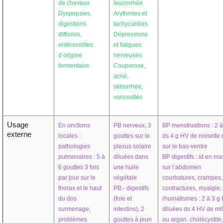
de cheveux
leucorrhée
Dyspepsies,
Arythmies et
digestions
tachycardies
difficiles,
Dépressions
entérocolites
et fatigues
d’origine
nerveuses
fermentaire
Couperose,
acné,
séborrhée,
varicosités
Usage
En onctions
PB nerveux, 3
BP menstruations : 2 à
externe
locales :
gouttes sur le
ds 4 g HV de noisett
pathologies
plexus solaire
sur le bas-ventre
pulmonaires : 5 à
diluées dans
BP digestifs : id en m
6 gouttes 3 fois
une huile
sur l’abdomen
par jour sur le
végétale
courbatures, crampes,
thorax et le haut
PB - digestifs
contractures, myalgie,
du dos
(foie et
rhumatismes : 2 à 3 g
surmenage,
intestins), 2
diluées ds 4 HV de mil
problèmes
gouttes à jeun
ou argan.
cholécystite
,