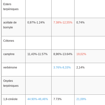
Esters
terpéniques
acétate de
0,97%-1.24%
7.38%-12,55%
0,74%
bornyle
Cétones
camphre
11,43%-11.57%
8,96%-13.64%
19,02%
verbénone
3.76%-8,33%
2,14%
Oxydes
terpéniques
1,8-cinéole
44.90%-46,46%
7.73%
21,09%