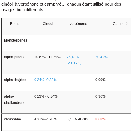
cinéol, à verbénone et camphré… chacun étant utilisé pour des
usages bien différents
Romarin
Cinéol
verbénone
Camphré
Monoterpènes
alpha-pinène
10,62%- 11.29%
26,41%
20,42%
-29.95%,
alpha-thujène
0.24% -0,32%
0,09%
alpha-
0,13% - 0.14%
0,36%
phellandrène
camphène
4,31%- 4.78%
6,43% -8.78%
8,68%