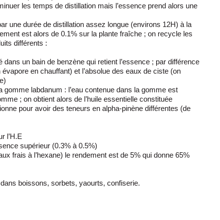
minuer les temps de distillation mais l’essence prend alors une
 par une durée de distillation assez longue (environs 12H) à la
ment est alors de 0.1% sur la plante fraîche ; on recycle les
its différents :
 dans un bain de benzène qui retient l’essence ; par différence
 évapore en chauffant) et l’absolue des eaux de ciste (on
e)
 la gomme labdanum : l’eau contenue dans la gomme est
omme ; on obtient alors de l’huile essentielle constituée
tionne pour avoir des teneurs en alpha-pinène différentes (de
ur l’H.E
ssence supérieur (0.3% à 0.5%)
aux frais à l’hexane) le rendement est de 5% qui donne 65%
dans boissons, sorbets, yaourts, confiserie.