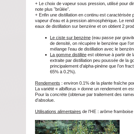
+ Le choix de vapeur sous pression, utilisé pour di
note plus "brûlée".
+ Enfin une distillation en continu est caractérisée
vapeur d’eau et à pression atmosphérique. Le rende
eaux de distillation sur benzène et on obtient 2 produ
Le ciste sur benzène
(eau passe par gravité
de densité, on récupère le benzène que l’on
mélange l’eau de distillation avec le benzèn
La gomme distillée
est obtenue à partir de
extraite par distillation peu poussée de la g
principalement d’alpha-pinène que l’on frac
65% à 0.2%).
Rendements
: environ 0.1% de la plante fraîche po
La variété « albiflorus » donne un rendement en e
Pour la concrète (obtenue par traitement des rame
d’absolue.
Utilisations alimentaires
de l’HE : arôme framboise 