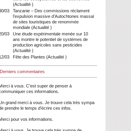
(
Actualité
)
30/03
Tanzanie – Des commissions réclament
l’expulsion massive d’Autochtones massaï
de sites touristiques de renommée
mondiale
(
Actualité
)
20/03
Une étude expérimentale menée sur 10
ans montre le potentiel de systèmes de
production agricoles sans pesticides
(
Actualité
)
12/03
Fête des Plantes
(
Actualité
)
Derniers commentaires
Merci à vous. C’est super de penser à
communiquer ces informations.
Un grand merci à vous. Je trouve cela très sympa
de prendre le temps d’écrire ces infos.
Merci pour vos informations.
Merci à vous. Je trouve cela très sympa de