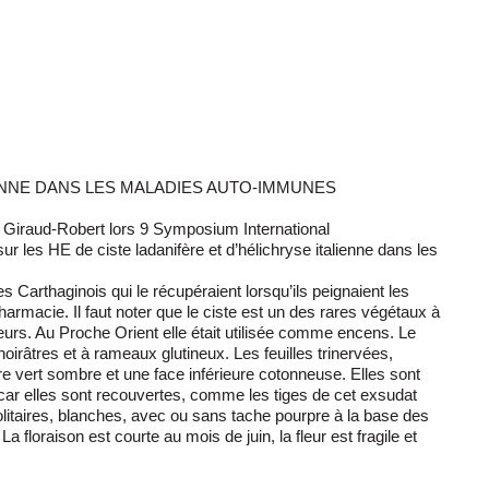
IENNE DANS LES MALADIES AUTO-IMMUNES
e Giraud-Robert lors 9 Symposium International
 les HE de ciste ladanifère et d’hélichryse italienne dans les
es Carthaginois qui le récupéraient lorsqu’ils peignaient les
harmacie. Il faut noter que le ciste est un des rares végétaux à
urs. Au Proche Orient elle était utilisée comme encens. Le
noirâtres et à rameaux glutineux. Les feuilles trinervées,
re vert sombre et une face inférieure cotonneuse. Elles sont
, car elles sont recouvertes, comme les tiges de cet exsudat
olitaires, blanches, avec ou sans tache pourpre à la base des
a floraison est courte au mois de juin, la fleur est fragile et