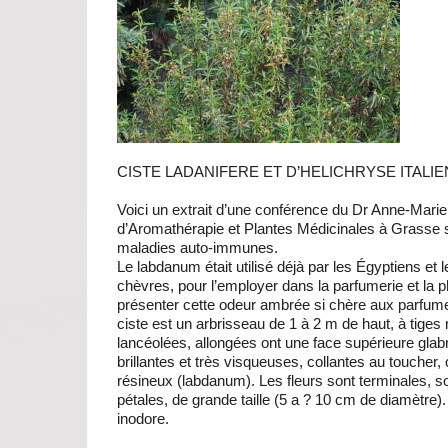
CISTE LADANIFERE ET D’HELICHRYSE ITAL
Voici un extrait d’une conférence du Dr Anne-Mari
d’Aromathérapie et Plantes Médicinales à Grasse sur
maladies auto-immunes.
Le labdanum était utilisé déjà par les Égyptiens et l
chèvres, pour l’employer dans la parfumerie et la p
présenter cette odeur ambrée si chère aux parfume
ciste est un arbrisseau de 1 à 2 m de haut, à tiges 
lancéolées, allongées ont une face supérieure glab
brillantes et très visqueuses, collantes au toucher
résineux (labdanum). Les fleurs sont terminales, s
pétales, de grande taille (5 a ? 10 cm de diamètre). L
inodore.