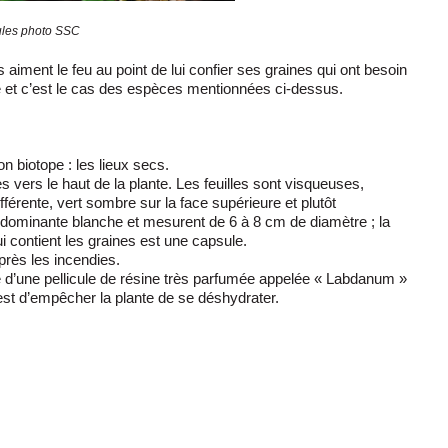
sules photo SSC
aiment le feu au point de lui confier ses graines qui ont besoin
 et c’est le cas des espèces mentionnées ci-dessus.
on biotope : les lieux secs.
s vers le haut de la plante. Les feuilles sont visqueuses,
férente, vert sombre sur la face supérieure et plutôt
t à dominante blanche et mesurent de 6 à 8 cm de diamètre ; la
 qui contient les graines est une capsule.
près les incendies.
rte d’une pellicule de résine très parfumée appelée « Labdanum »
e est d’empêcher la plante de se déshydrater.