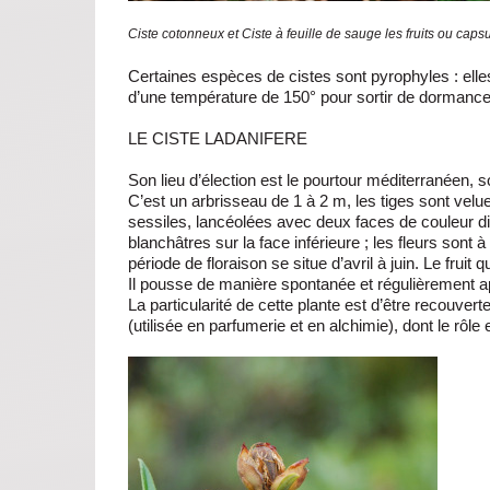
Ciste cotonneux et Ciste à feuille de sauge les fruits ou cap
Certaines espèces de cistes sont pyrophyles : elles 
d’une température de 150° pour sortir de dormance
LE CISTE LADANIFERE
Son lieu d’élection est le pourtour méditerranéen, s
C’est un arbrisseau de 1 à 2 m, les tiges sont velue
sessiles, lancéolées avec deux faces de couleur dif
blanchâtres sur la face inférieure ; les fleurs son
période de floraison se situe d’avril à juin. Le fruit
Il pousse de manière spontanée et régulièrement a
La particularité de cette plante est d’être recouve
(utilisée en parfumerie et en alchimie), dont le rôl