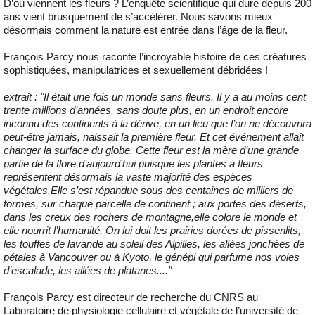
D’où viennent les fleurs ? L’enquête scientifique qui dure depuis 200
ans vient brusquement de s’accélérer. Nous savons mieux
désormais comment la nature est entrée dans l’âge de la fleur.
François Parcy nous raconte l’incroyable histoire de ces créatures
sophistiquées, manipulatrices et sexuellement débridées !
extrait : "Il était une fois un monde sans fleurs. Il y a au moins cent
trente millions d’années, sans doute plus, en un endroit encore
inconnu des continents à la dérive, en un lieu que l’on ne découvrira
peut-être jamais, naissait la première fleur. Et cet événement allait
changer la surface du globe. Cette fleur est la mère d’une grande
partie de la flore d’aujourd’hui puisque les plantes à fleurs
représentent désormais la vaste majorité des espèces
végétales.Elle s’est répandue sous des centaines de milliers de
formes, sur chaque parcelle de continent ; aux portes des déserts,
dans les creux des rochers de montagne,elle colore le monde et
elle nourrit l’humanité. On lui doit les prairies dorées de pissenlits,
les touffes de lavande au soleil des Alpilles, les allées jonchées de
pétales à Vancouver ou à Kyoto, le génépi qui parfume nos voies
d’escalade, les allées de platanes...."
François Parcy est directeur de recherche du CNRS au
Laboratoire de physiologie cellulaire et végétale de l’université de