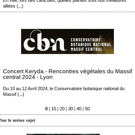
En ville, lors des canicules, quelles plantes sont nos meilleures
alliées (...)
Concert Keryda - Rencontres végétales du Massif
central 2024 - Lyon
Du 10 au 12 Avril 2024, le Conservatoire botanique national du
Massif (...)
0
|
10
|
20
|
30
|
40
|
50
Sur le même sujet