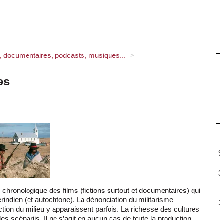
s, documentaires, podcasts, musiques...
>
es
chronologique des films (fictions surtout et documentaires) qui
indien (et autochtone). La dénonciation du militarisme
ction du milieu y apparaissent parfois. La richesse des cultures
es scénariis. Il ne s’agit en aucun cas de toute la production