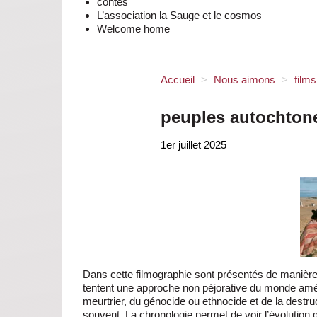
contes
L’association la Sauge et le cosmos
Welcome home
Accueil
>
Nous aimons
>
film
peuples autochton
1er juillet 2025
Dans cette filmographie sont présentés de manière 
tentent une approche non péjorative du monde amér
meurtrier, du génocide ou ethnocide et de la destru
souvent. La chronologie permet de voir l’évolution d