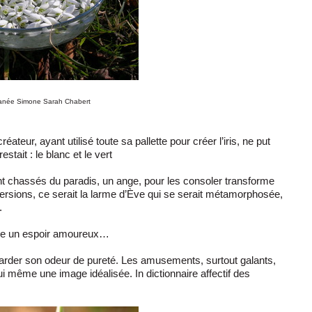
granée Simone Sarah Chabert
teur, ayant utilisé toute sa pallette pour créer l’iris, ne put
tait : le blanc et le vert
t chassés du paradis, un ange, pour les consoler transforme
ersions, ce serait la larme d’Ève qui se serait métamorphosée,
.
ifie un espoir amoureux…
garder son odeur de pureté. Les amusements, surtout galants,
i même une image idéalisée. In dictionnaire affectif des