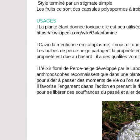
Style terminé par un stigmate simple
Les fruits
ce sont des capsules polyspermes à troi
USAGES
l La plante étant donnée toxique elle est peu utilisé
https://fr.wikipedia.org/wiki/Galantamine
l Cazin la mentionne en cataplasme, il nous dit que l
Les bulbes de perce-neige partagent la propriété é
propriété est due au hasard : il a des qualités vomi
l L’élixir floral de Perce-neige développé par le Labo
anthroposophes reconnaissent que dans une plante tox
pour aider à passer des moments de vie ou l’on se s
Il favorise l’engament daans l’action en prenant le r
pour se libérer des souffrances du passé et aller d