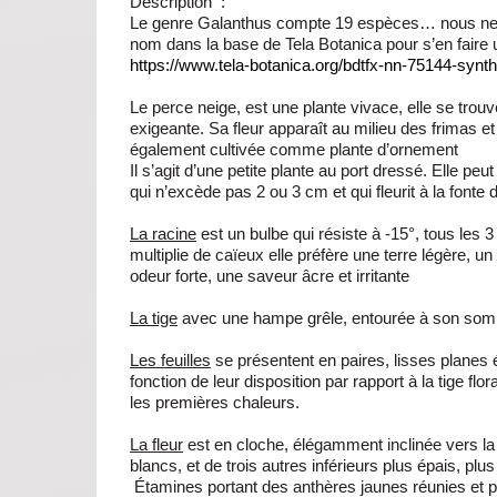
Description
:
Le genre Galanthus compte 19 espèces… nous ne parl
nom dans la base de Tela Botanica pour s’en faire 
https://www.tela-botanica.org/bdtfx-nn-75144-synt
Le perce neige, est une plante vivace, elle se trouve
exigeante. Sa fleur apparaît au milieu des frimas e
également cultivée comme plante d’ornement
Il s’agit d’une petite plante au port dressé. Elle pe
qui n’excède pas 2 ou 3 cm et qui fleurit à la font
La racine
est un bulbe qui résiste à -15°, tous les 3
multiplie de caïeux elle préfère une terre légère,
odeur forte, une saveur âcre et irritante
La tige
avec une hampe grêle, entourée à son som
Les feuilles
se présentent en paires, lisses planes ét
fonction de leur disposition par rapport à la tige flor
les premières chaleurs.
La fleur
est en cloche, élégamment inclinée vers la
blancs, et de trois autres inférieurs plus épais, pl
Étamines portant des anthères jaunes réunies et p