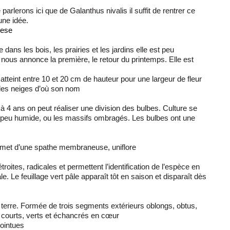
erons ici que de Galanthus nivalis il suffit de rentrer ce
une idée.
hese
 dans les bois, les prairies et les jardins elle est peu
t nous annonce la première, le retour du printemps. Elle est
ut atteint entre 10 et 20 cm de hauteur pour une largeur de fleur
e des neiges d’où son nom
 à 4 ans on peut réaliser une division des bulbes. Culture se
 un peu humide, ou les massifs ombragés. Les bulbes ont une
met d’une spathe membraneuse, uniflore
roites, radicales et permettent l’identification de l’espèce en
ale. Le feuillage vert pâle apparaît tôt en saison et disparaît dès
 terre. Formée de trois segments extérieurs oblongs, obtus,
us courts, verts et échancrés en cœur
ointues