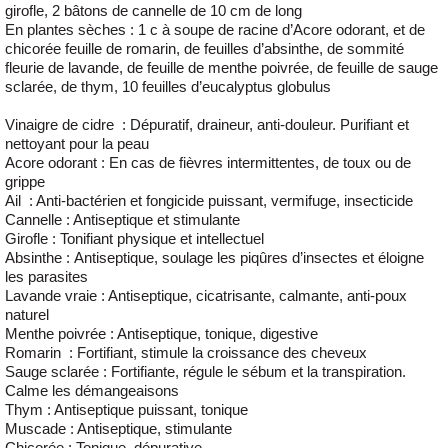
girofle, 2 bâtons de cannelle de 10 cm de long
En plantes sèches : 1 c à soupe de racine d’Acore odorant, et de
chicorée feuille de romarin, de feuilles d’absinthe, de sommité
fleurie de lavande, de feuille de menthe poivrée, de feuille de sauge
sclarée, de thym, 10 feuilles d’eucalyptus globulus
Vinaigre de cidre
: Dépuratif, draineur, anti-douleur. Purifiant et
nettoyant pour la peau
Acore odorant
: En cas de fièvres intermittentes, de toux ou de
grippe
Ail
: Anti-bactérien et fongicide puissant, vermifuge, insecticide
Cannelle
: Antiseptique et stimulante
Girofle
: Tonifiant physique et intellectuel
Absinthe
: Antiseptique, soulage les piqûres d’insectes et éloigne
les parasites
Lavande vraie
: Antiseptique, cicatrisante, calmante, anti-poux
naturel
Menthe poivrée
: Antiseptique, tonique, digestive
Romarin
: Fortifiant, stimule la croissance des cheveux
Sauge sclarée
: Fortifiante, régule le sébum et la transpiration.
Calme les démangeaisons
Thym
: Antiseptique puissant, tonique
Muscade
: Antiseptique, stimulante
Chicorée
: Tonique, dépurative