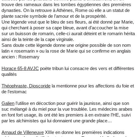
trouve des rameaux dans les tombes égyptiennes des premières
dynasties. On la retrouve à Athènes, Rome où elle a un statut de
plante sacrée symbole de l’amour et de la prospérité.
Une légende veut que le bleu de ses fleurs, ai été donné par Marie,
qui cherchant à poser sa cape bleue, avant d’accoucher la mise
sur un buisson de romarin, celle-ci aurait déteint et le romarin hérita
ainsi de la teinte de la cape virginale.
Sans doute cette légende donne une origine possible de son nom
latin « rosemarin » ou la rose de Marie qui se confirme en anglais
ancien : Rosemary
Horace 65-8 AVJC
poète tribun lui consacre des vers et différentes
qualités
Théophraste, Dioscoride
la mentionne pour les affections du foie et
de l’estomac
Galien
l’utilise en décoction pour guérir la jaunisse, ainsi que son
suc mélangé à du miel pour la vue troublée. Les médecins arabes
en font fort usage, ils ont été les premiers à en extraire l’HE, suivi
par les alchimistes qui lui donnaient une grande place…
Arnaud de Villeneuve
XIIIe en donne les premières indications