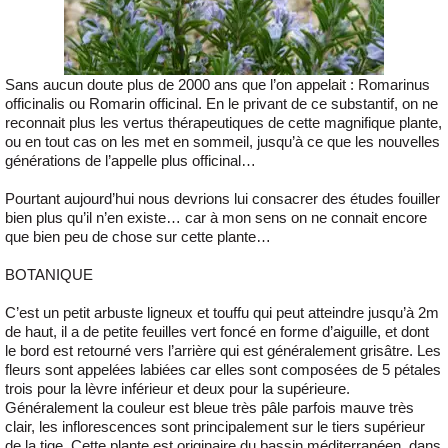
Sans aucun doute plus de 2000 ans que l’on appelait : Romarinus
officinalis ou Romarin officinal. En le privant de ce substantif, on ne
reconnait plus les vertus thérapeutiques de cette magnifique plante,
ou en tout cas on les met en sommeil, jusqu’à ce que les nouvelles
générations de l’appelle plus officinal…
Pourtant aujourd’hui nous devrions lui consacrer des études fouiller
bien plus qu’il n’en existe… car à mon sens on ne connait encore
que bien peu de chose sur cette plante…
BOTANIQUE
C’est un petit arbuste ligneux et touffu qui peut atteindre jusqu’à 2m
de haut, il a de petite feuilles vert foncé en forme d’aiguille, et dont
le bord est retourné vers l’arrière qui est généralement grisâtre. Les
fleurs sont appelées labiées car elles sont composées de 5 pétales
trois pour la lèvre inférieur et deux pour la supérieure.
Généralement la couleur est bleue très pâle parfois mauve très
clair, les inflorescences sont principalement sur le tiers supérieur
de la tige. Cette plante est originaire du bassin méditerranéen, dans