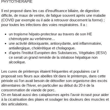
PHYTOTHERAPIE
Il est proposé dans les cas d’insuffisance biliaire, de digestion
difficile, de maux de ventre, de fatigue souvent après une maladie
(COVID par exemple ou il aide à retrouver doucement la forme) ;
pour toutes les infections des voies respiratoires. Il a :
un tropisme hépato-protecteur au travers de son HE
chémotypée au verbénone…
une activité détoxiquante, antioxydante, anti inflammatoire,
antiallergique, cholérétique et cholagogue.
d’après l’institut Européen des Substances, Végétales (IESV)
ce serait un grand remède de la stéatose hépatique non
alcoolique.
Les cures de printemps étaient fréquentes et populaires car il
proposait ses fleurs aux abeilles tôt dans le printemps, dans cette
période où l’on avait besoin de détoxifier son organisme des excès
alimentaires de l’hiver, en particulier au début du 20 è de la
consommation de viande de porc.
On en faisait aussi des cataplasmes après l’avoir écrasé pour aider
à la cicatrisation des plaies et soulager les douleurs des muscles et
des articulations.