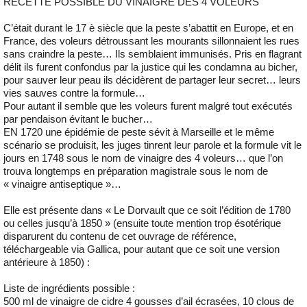
RECETTE POSSIBLE DU VINAIGRE DES 4 VOLEURS
C’était durant le 17 è siècle que la peste s’abattit en Europe, et en
France, des voleurs détroussant les mourants sillonnaient les rues
sans craindre la peste… Ils semblaient immunisés. Pris en flagrant
délit ils furent confondus par la justice qui les condamna au bicher,
pour sauver leur peau ils décidèrent de partager leur secret… leurs
vies sauves contre la formule…
Pour autant il semble que les voleurs furent malgré tout exécutés
par pendaison évitant le bucher…
EN 1720 une épidémie de peste sévit à Marseille et le même
scénario se produisit, les juges tinrent leur parole et la formule vit le
jours en 1748 sous le nom de vinaigre des 4 voleurs… que l’on
trouva longtemps en préparation magistrale sous le nom de
« vinaigre antiseptique »…
Elle est présente dans « Le Dorvault que ce soit l’édition de 1780
ou celles jusqu’à 1850 » (ensuite toute mention trop ésotérique
disparurent du contenu de cet ouvrage de référence,
téléchargeable via Gallica, pour autant que ce soit une version
antérieure à 1850) :
Liste de ingrédients possible :
500 ml de vinaigre de cidre 4 gousses d’ail écrasées, 10 clous de