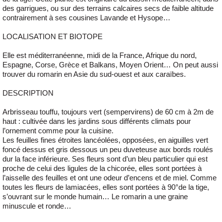
des garrigues, ou sur des terrains calcaires secs de faible altitude
contrairement à ses cousines Lavande et Hysope…
LOCALISATION ET BIOTOPE
Elle est méditerranéenne, midi de la France, Afrique du nord,
Espagne, Corse, Grèce et Balkans, Moyen Orient… On peut aussi
trouver du romarin en Asie du sud-ouest et aux caraïbes.
DESCRIPTION
Arbrisseau touffu, toujours vert (sempervirens) de 60 cm à 2m de
haut : cultivée dans les jardins sous différents climats pour
l’ornement comme pour la cuisine.
Les feuilles fines étroites lancéolées, opposées, en aiguilles vert
foncé dessus et gris dessous un peu duveteuse aux bords roulés
dur la face inférieure. Ses fleurs sont d’un bleu particulier qui est
proche de celui des ligules de la chicorée, elles sont portées à
l’aisselle des feuilles et ont une odeur d’encens et de miel. Comme
toutes les fleurs de lamiacées, elles sont portées à 90°de la tige,
s’ouvrant sur le monde humain… Le romarin a une graine
minuscule et ronde…