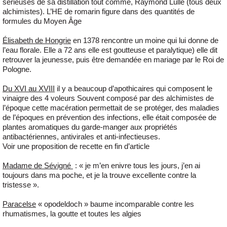
sérieuses de sa distillation tout comme, Raymond Lulle (tous deux
alchimistes). L’HE de romarin figure dans des quantités de
formules du Moyen Âge
Élisabeth de Hongrie
en 1378 rencontre un moine qui lui donne de
l’eau florale. Elle a 72 ans elle est goutteuse et paralytique) elle dit
retrouver la jeunesse, puis être demandée en mariage par le Roi de
Pologne.
Du XVI au XVIII
il y a beaucoup d’apothicaires qui composent le
vinaigre des 4 voleurs Souvent composé par des alchimistes de
l’époque cette macération permettait de se protéger, des maladies
de l’époques en prévention des infections, elle était composée de
plantes aromatiques du garde-manger aux propriétés
antibactériennes, antivirales et anti-infectieuses.
Voir une proposition de recette en fin d’article
Madame de Sévigné
: « je m’en enivre tous les jours, j’en ai
toujours dans ma poche, et je la trouve excellente contre la
tristesse ».
Paracelse
« opodeldoch » baume incomparable contre les
rhumatismes, la goutte et toutes les algies