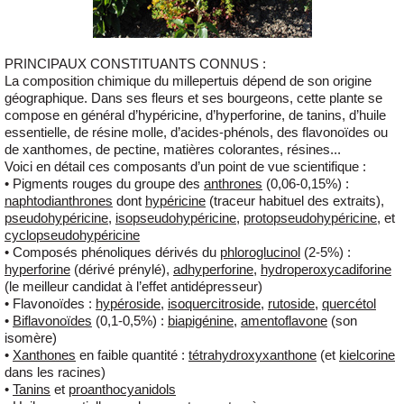
PRINCIPAUX CONSTITUANTS CONNUS
:
La composition chimique du millepertuis dépend de son origine
géographique. Dans ses fleurs et ses bourgeons,
cette plante se
compose en général d’hypéricine, d’hyperforine, de tanins, d’huile
essentielle, de résine molle, d’acides-phénols, des flavonoïdes ou
de xanthomes
, de pectine, matières colorantes, résines...
Voici en détail ces composants d’un point de vue scientifique :
• Pigments rouges du groupe des
anthrones
(0,06-0,15%) :
naphtodianthrones
dont
hypéricine
(traceur habituel des extraits),
pseudohypéricine
,
isopseudohypéricine
,
protopseudohypéricine
, et
cyclopseudohypéricine
• Composés phénoliques dérivés du
phloroglucinol
(2-5%) :
hyperforine
(dérivé prénylé),
adhyperforine
,
hydroperoxycadiforine
(le meilleur candidat à l’effet antidépresseur)
• Flavonoïdes :
hypéroside
,
isoquercitroside
,
rutoside
,
quercétol
•
Biflavonoïdes
(0,1-0,5%) :
biapigénine
,
amentoflavone
(son
isomère)
•
Xanthones
en faible quantité :
tétrahydroxyxanthone
(et
kielcorine
dans les racines)
•
Tanins
et
proanthocyanidols