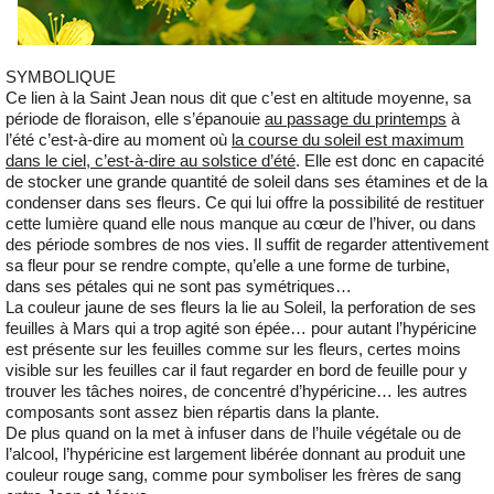
SYMBOLIQUE
Ce lien à la Saint Jean nous dit que c’est en altitude moyenne,
sa
période de floraison
, elle s’épanouie
au passage du printemps
à
l’été c’est-à-dire au moment où
la course du soleil est maximum
dans le ciel, c’est-à-dire au solstice d’été
. Elle est donc en capacité
de stocker une grande quantité de soleil dans ses étamines et de la
condenser dans ses fleurs. Ce qui lui offre la possibilité de restituer
cette lumière quand elle nous manque au cœur de l’hiver, ou dans
des période sombres de nos vies. Il suffit de regarder attentivement
sa fleur pour se rendre compte, qu’elle a une forme de turbine,
dans ses pétales qui ne sont pas symétriques…
La couleur jaune de ses fleurs la lie au Soleil, la perforation de ses
feuilles à Mars qui a trop agité son épée… pour autant l’hypéricine
est présente sur les feuilles comme sur les fleurs, certes moins
visible sur les feuilles car il faut regarder en bord de feuille pour y
trouver les tâches noires, de concentré d’hypéricine… les autres
composants sont assez bien répartis dans la plante.
De plus quand on la met à infuser dans de l’huile végétale ou de
l’alcool, l’hypéricine est largement libérée donnant au produit une
couleur rouge sang, comme pour symboliser les frères de sang