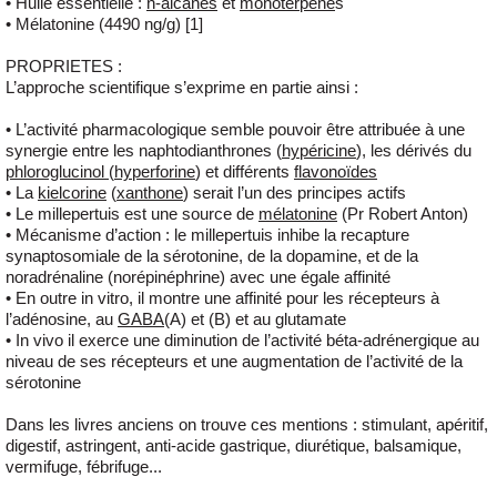
• Huile essentielle :
n-alcanes
et
monoterpène
s
• Mélatonine (4490 ng/g) [1]
PROPRIETES
:
L’approche scientifique s’exprime en partie ainsi :
• L’activité pharmacologique semble pouvoir être attribuée à une
synergie entre les naphtodianthrones (
hypéricine
), les dérivés du
phloroglucinol
(
hyperforine
) et différents
flavonoïdes
• La
kielcorine
(
xanthone
) serait l’un des principes actifs
• Le millepertuis est une source de
mélatonine
(Pr Robert Anton)
• Mécanisme d’action : le millepertuis inhibe la recapture
synaptosomiale de la sérotonine, de la dopamine, et de la
noradrénaline (norépinéphrine) avec une égale affinité
• En outre in vitro, il montre une affinité pour les récepteurs à
l’adénosine, au
GABA
(A) et (B) et au glutamate
• In vivo il exerce une diminution de l’activité béta-adrénergique au
niveau de ses récepteurs et une augmentation de l’activité de la
sérotonine
Dans les livres anciens on trouve ces mentions : stimulant, apéritif,
digestif, astringent, anti-acide gastrique, diurétique, balsamique,
vermifuge, fébrifuge...