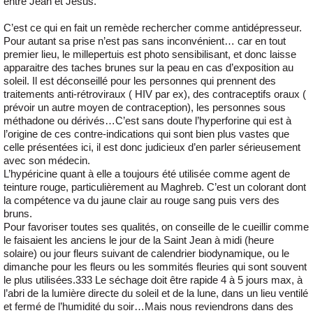
entre Jean et Jésus.
C’est ce qui en fait un remède rechercher comme antidépresseur.
Pour autant sa prise n’est pas sans inconvénient… car en tout
premier lieu, le millepertuis est photo sensibilisant, et donc laisse
apparaitre des taches brunes sur la peau en cas d’exposition au
soleil. Il est déconseillé pour les personnes qui prennent des
traitements anti-rétroviraux ( HIV par ex), des contraceptifs oraux (
prévoir un autre moyen de contraception), les personnes sous
méthadone ou dérivés…C’est sans doute l’hyperforine qui est à
l’origine de ces contre-indications qui sont bien plus vastes que
celle présentées ici, il est donc judicieux d’en parler sérieusement
avec son médecin.
L’hypéricine quant à elle a toujours été utilisée comme agent de
teinture rouge, particulièrement au Maghreb. C’est un colorant dont
la compétence va du jaune clair au rouge sang puis vers des
bruns.
Pour favoriser toutes ses qualités, on conseille de le cueillir comme
le faisaient les anciens le jour de la Saint Jean à midi (heure
solaire) ou jour fleurs suivant de calendrier biodynamique, ou le
dimanche pour les fleurs ou les sommités fleuries qui sont souvent
le plus utilisées.333 Le séchage doit être rapide 4 à 5 jours max, à
l’abri de la lumière directe du soleil et de la lune, dans un lieu ventilé
et fermé de l’humidité du soir…Mais nous reviendrons dans des