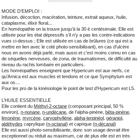
MODE D’EMPLOI
:
Infusion, décoction, macération, teinture, extrait aqueux, huile,
cataplasme, élixir floral...
En homéopathie on la trouve jusqu’à la 30 è centésimale. Elle est
utilisée pour les état dépressifs s’il n’y a pas les contre-indications
vues ci-dessus ; Elle est utilisée en cas de brûlures (ce qui est a
mettre en lien avec le coté photo-sensibilisant), en cas d’ulcère
nous en avons déjà parlé, mais aussi et c’est moins connu en cas
de séquelles nerveuses, de zona, de traumatismes, de difficulté au
niveau du rachis lombaire en particuliers.
Les homéopathes enseignent que Hypericum est aux nerfs, ce
qu’Arnica est aux muscles et tendons et ce que Symphytum est
aux os…
Pour les pro de la kinésiologie le point de test d’Hypericum est L5.
L’HUILE ESSENTIELLE
Elle contient du
Méthyl-2-octane
(composant principal, 50 %
environ),
n-nonane
,
n-undécane
, de l’alpha-pinène,
bêta-pinène
,
limonène
,
myrcène
,
caryophyllène
,
alpha-terpinéol
,
géraniol
,
aldéhydes
caprylique (
n-octanal
) et caprique (
n-décanal
)
Elle est aussi photo-sensibilisante, donc son usage devrait être
exceptionnel ou réduit au maximum, car de plus elle est en très