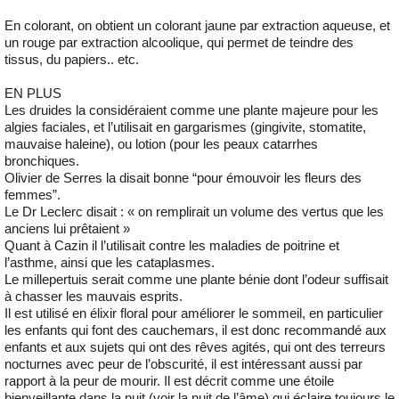
En colorant, on obtient un colorant jaune par extraction aqueuse, et
un rouge par extraction alcoolique, qui permet de teindre des
tissus, du papiers.. etc.
EN PLUS
Les druides la considéraient comme une plante majeure pour les
algies faciales, et l’utilisait en gargarismes (gingivite, stomatite,
mauvaise haleine), ou lotion (pour les peaux catarrhes
bronchiques.
Olivier de Serres la disait bonne “pour émouvoir les fleurs des
femmes”.
Le Dr Leclerc disait : « on remplirait un volume des vertus que les
anciens lui prêtaient »
Quant à Cazin il l’utilisait contre les maladies de poitrine et
l’asthme, ainsi que les cataplasmes.
Le millepertuis serait comme une plante bénie dont l’odeur suffisait
à chasser les mauvais esprits.
Il est utilisé en élixir floral pour améliorer le sommeil, en particulier
les enfants qui font des cauchemars, il est donc recommandé aux
enfants et aux sujets qui ont des rêves agités, qui ont des terreurs
nocturnes avec peur de l’obscurité, il est intéressant aussi par
rapport à la peur de mourir. Il est décrit comme une étoile
bienveillante dans la nuit (voir la nuit de l’âme) qui éclaire toujours le