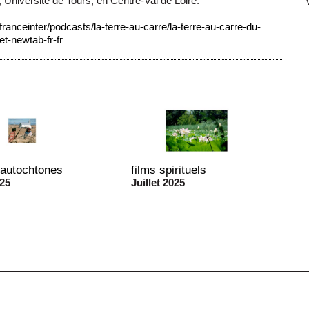
, Université de Tours, en Centre-Val de Loire.
franceinter/podcasts/la-terre-au-carre/la-terre-au-carre-du-
-newtab-fr-fr
 autochtones
films spirituels
025
Juillet 2025